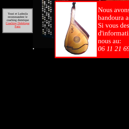
Nous avon
Youri et Ludmila
bandoura a
recommandent le
coaching dietetique
Coaching Diététique
Si vous des
Paris
d'informat
nous au:
06 11 21 6