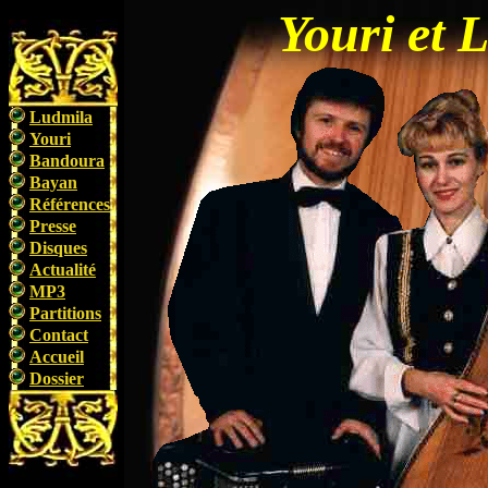
Youri et
Ludmila
Youri
Bandoura
Bayan
Références
Presse
Disques
Actualité
MP3
Partitions
Contact
Accueil
Dossier